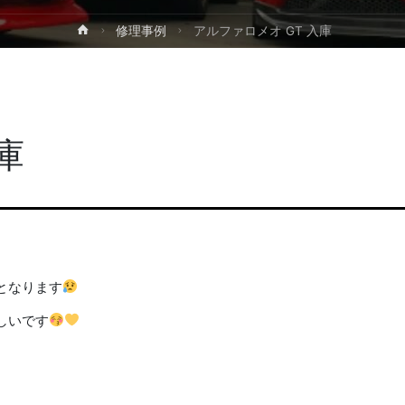
ホ
修理事例
アルファロメオ GT 入庫
ー
ム
庫
となります
しいです